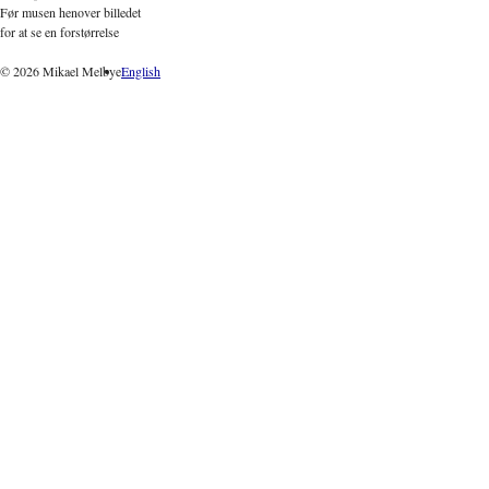
Før musen henover billedet
for at se en forstørrelse
© 2026 Mikael Melbye
English