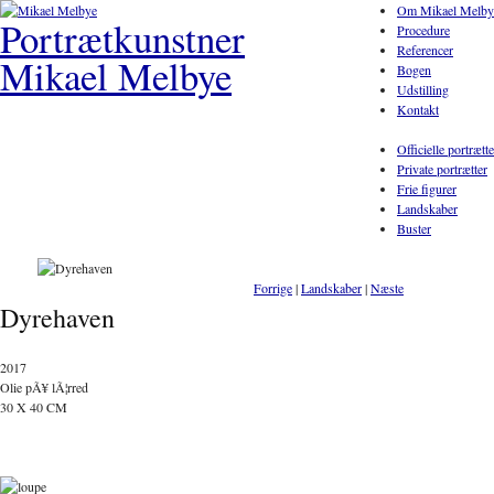
Om Mikael Melby
Portrætkunstner
Procedure
Referencer
Mikael Melbye
Bogen
Udstilling
Kontakt
Officielle portrætte
Private portrætter
Frie figurer
Landskaber
Buster
Forrige
|
Landskaber
|
Næste
Dyrehaven
2017
Olie pÃ¥ lÃ¦rred
30 X 40 CM