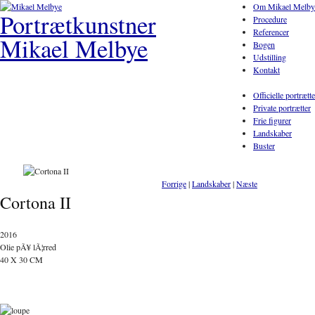
Om Mikael Melby
Portrætkunstner
Procedure
Referencer
Mikael Melbye
Bogen
Udstilling
Kontakt
Officielle portrætte
Private portrætter
Frie figurer
Landskaber
Buster
Forrige
|
Landskaber
|
Næste
Cortona II
2016
Olie pÃ¥ lÃ¦rred
40 X 30 CM